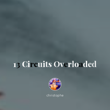
1
3
C
i
r
c
u
i
t
s
O
v
e
r
l
o
a
d
e
d
christophe