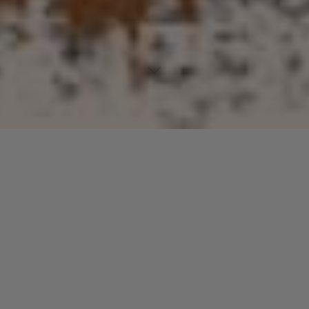
Lecteur
00:00
00:00
audio
13 Circuits Overloaded
.
Laisser un commentaire
Votre adresse e-mail ne sera pas publiée.
Les champs
obligatoires sont indiqués avec
*