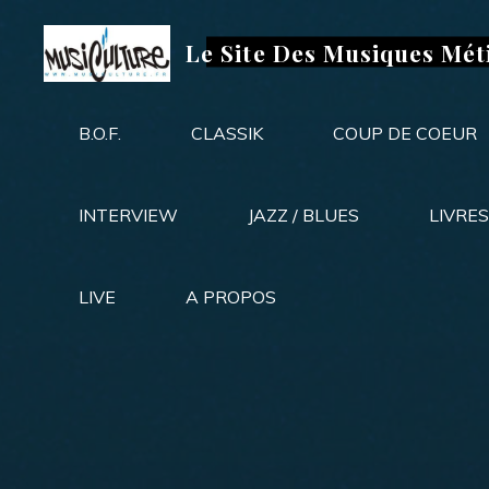
Aller
au
Le Site Des Musiques Mét
contenu
B.O.F.
CLASSIK
COUP DE COEUR
INTERVIEW
JAZZ / BLUES
LIVRES
LIVE
A PROPOS