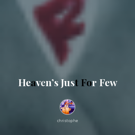
H
e
a
v
e
n
’
s
J
u
s
t
F
o
r
F
e
w
christophe