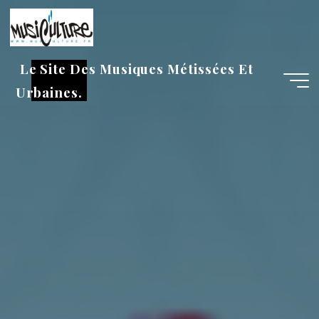
Aller
au
contenu
Le Site Des Musiques Métissées Et
Urbaines.