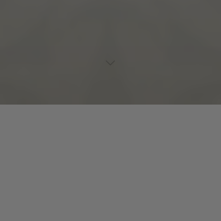
Lecteur
00:00
00:00
audio
Heaven’s Just For Few
tiré de
BORDERLINE
par Re:Funk. Date
de sortie : 2019. Piste 8 sur 10. Genre : R&B/Soul.
Laisser un commentaire
Votre adresse e-mail ne sera pas publiée.
Les champs
obligatoires sont indiqués avec
*