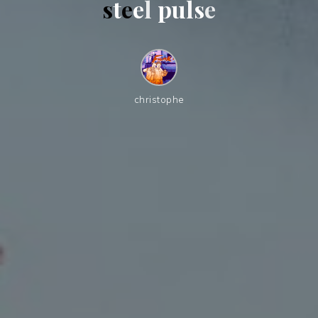
s
t
e
e
l
p
u
l
s
e
christophe