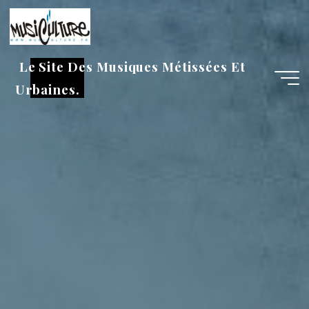
Aller
au
contenu
Le Site Des Musiques Métissées Et
Urbaines.