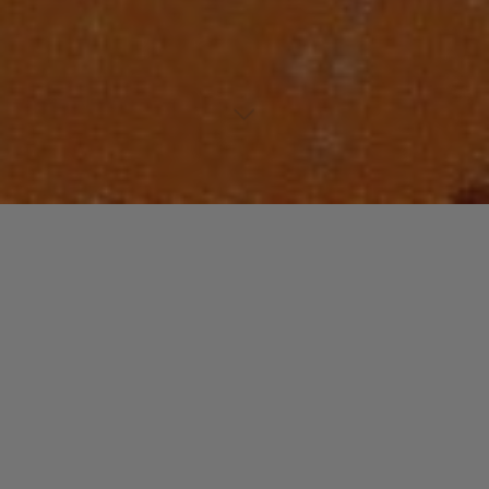
Lecteur
00:00
00:00
audio
IOU
par Freeez.
Laisser un commentaire
Votre adresse e-mail ne sera pas publiée.
Les champs
obligatoires sont indiqués avec
*