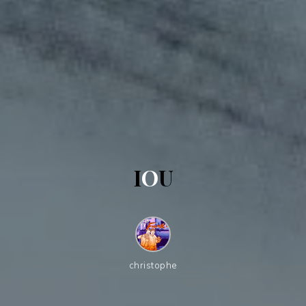
I
O
U
christophe