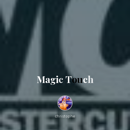
M
a
g
i
c
T
o
u
c
h
christophe