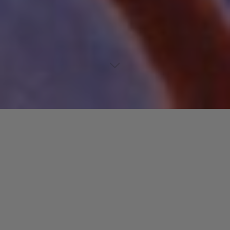
Lecteur
00:00
00:00
audio
Magic Touch
tiré de
Mastercuts Classic 80’s Groove Vol. 3
par
Rose Royce. Date de sortie : 1984. Piste 4 sur 12. Genre : R&B.
Laisser un commentaire
Votre adresse e-mail ne sera pas publiée.
Les champs
obligatoires sont indiqués avec
*