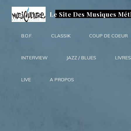
Aller
au
Le Site Des Musiques Mét
contenu
B.O.F.
CLASSIK
COUP DE COEUR
INTERVIEW
JAZZ / BLUES
LIVRES
LIVE
A PROPOS