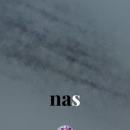
n
a
s
s