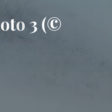
h
o
t
o
3
(
©