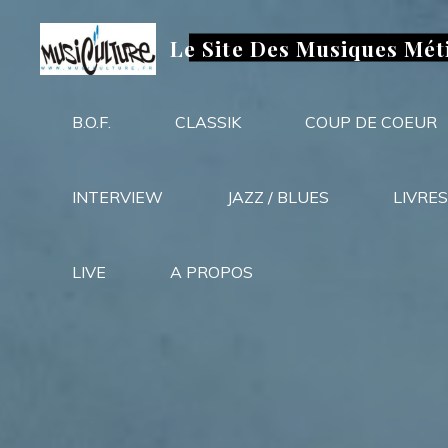
Aller
au
Le Site Des Musiques Mét
contenu
B.O.F.
CLASSIK
COUP DE COEUR
INTERVIEW
JAZZ / BLUES
LIVRES
LIVE
A PROPOS