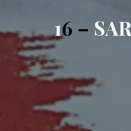
1
6
–
S
A