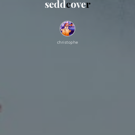
s
e
d
d
c
o
v
e
r
christophe