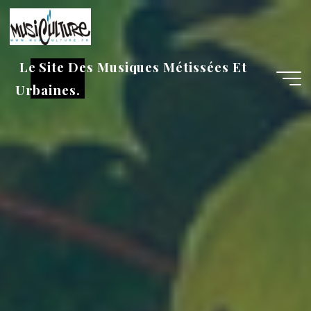
Aller
au
contenu
Le Site Des Musiques Métissées Et
Urbaines.