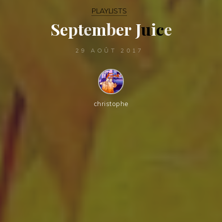
PLAYLISTS
S
e
p
t
e
m
b
e
r
J
u
i
c
e
29 AOÛT 2017
christophe