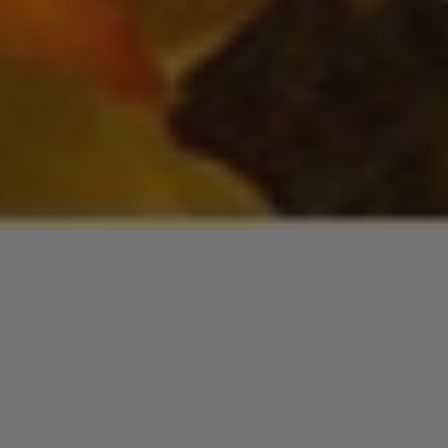
Retour de vacances, morosité de rentrée, stress : Voici un
peu d’énergie.
« I Feel It Coming (feat. Daft Punk) »
Starboy
THE WEEKND
Lecteur
00:00
00:00
audio