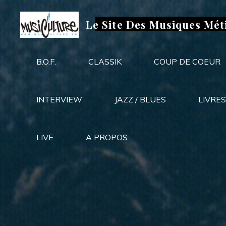
Aller
au
Le Site Des Musiques Mét
contenu
B.O.F.
CLASSIK
COUP DE COEUR
INTERVIEW
JAZZ / BLUES
LIVRES
LIVE
A PROPOS