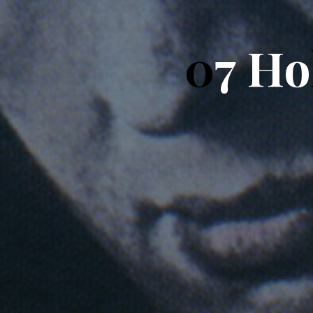
0
7
H
o