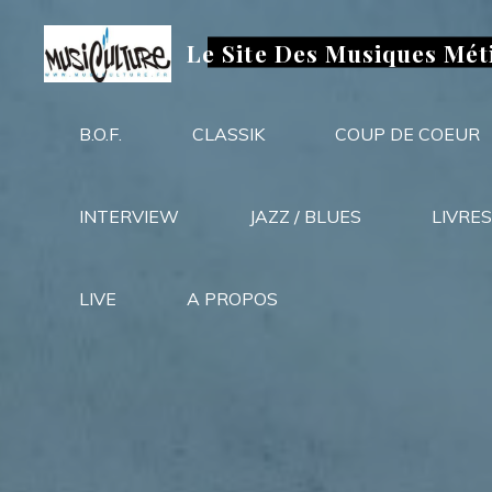
Aller
au
Le Site Des Musiques Mét
contenu
B.O.F.
CLASSIK
COUP DE COEUR
INTERVIEW
JAZZ / BLUES
LIVRES
LIVE
A PROPOS