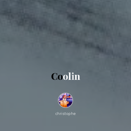
C
o
o
l
i
n
christophe