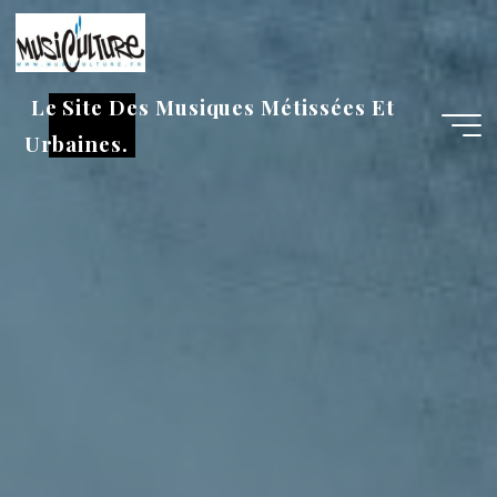
Aller
au
contenu
Le Site Des Musiques Métissées Et
Urbaines.