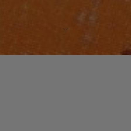
Lecteur
00:00
00:00
audio
Coolin
tiré de
As Nasty As They Wanna Be
par 2 Live Crew.
Laisser un commentaire
Votre adresse e-mail ne sera pas publiée.
Les champs
obligatoires sont indiqués avec
*