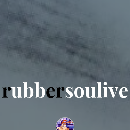
r
u
b
b
e
r
s
o
u
l
i
v
e