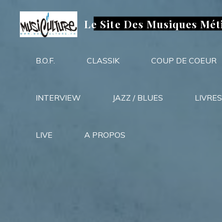
Aller
au
Le Site Des Musiques Mét
contenu
B.O.F.
CLASSIK
COUP DE COEUR
INTERVIEW
JAZZ / BLUES
LIVRES
LIVE
A PROPOS