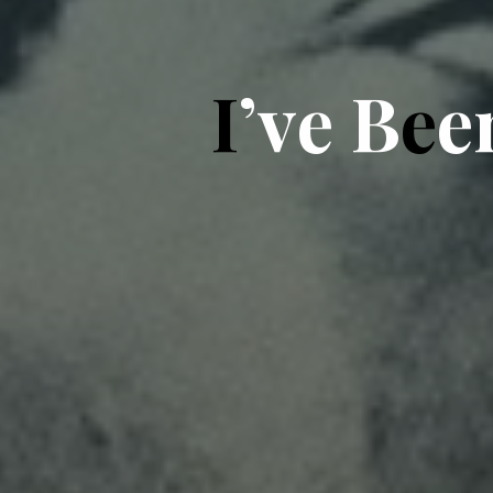
I
’
v
e
B
e
e