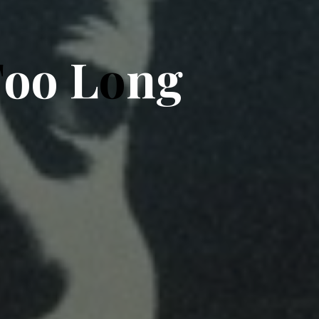
T
o
o
L
o
n
g