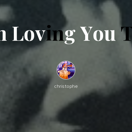
n
L
o
v
i
n
g
Y
o
u
christophe