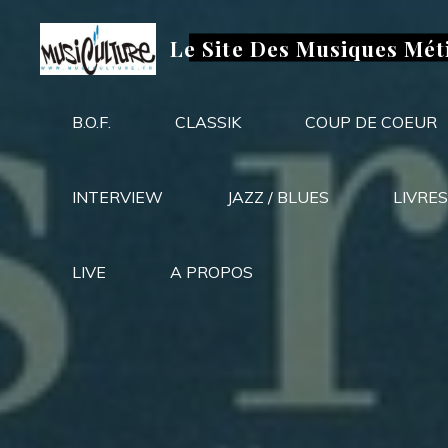
Aller
au
Le Site Des Musiques Mét
contenu
B.O.F.
CLASSIK
COUP DE COEUR
INTERVIEW
JAZZ / BLUES
LIVRES
LIVE
A PROPOS