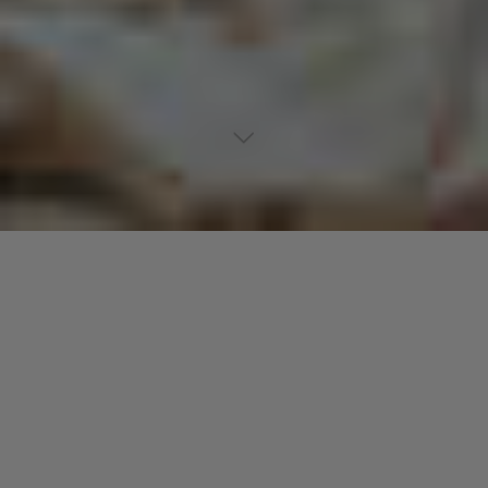
Lecteur
00:00
00:00
audio
Leggo Beast
tiré de
True Democracy
par Steel Pulse. Date de
sortie : 1982. Piste 6. Genre : Reggae.
Laisser un commentaire
Votre adresse e-mail ne sera pas publiée.
Les champs
obligatoires sont indiqués avec
*