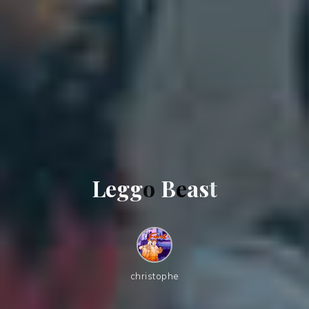
L
e
g
g
o
B
e
a
s
t
christophe