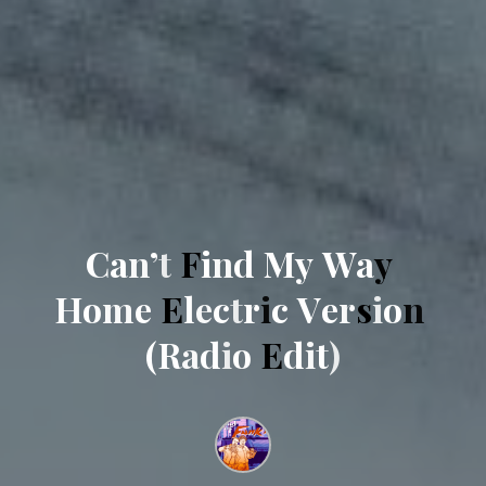
C
a
n
’
t
F
i
n
d
M
y
W
a
y
H
o
m
e
E
l
e
c
t
r
i
c
V
e
r
s
i
o
n
(
R
a
d
i
o
E
d
i
t
)