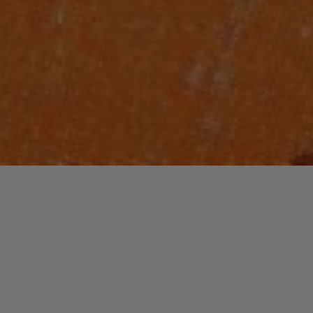
Lecteur
00:00
00:00
audio
Can’t Find My Way Home Electric Version (Radio Edit)
tiré de
Highlights From The Finer Things – Promo Sampler
par Steve
Winwood. Date de sortie : 1995. Piste 1 sur 15. Genre : Pop.
Laisser un commentaire