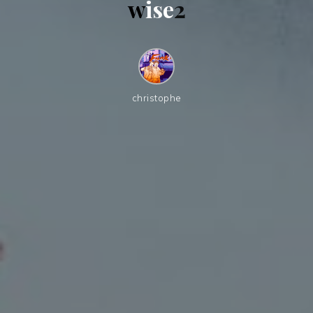
w
i
s
e
2
christophe