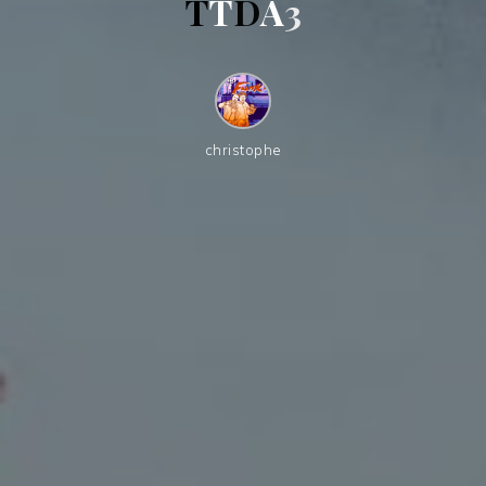
T
T
D
A
3
christophe