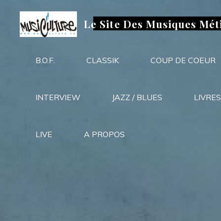
Aller
au
Le Site Des Musiques Mét
contenu
B.O.F.
CLASSIK
COUP DE COEUR
INTERVIEW
JAZZ / BLUES
LIVRES
LIVE
A PROPOS