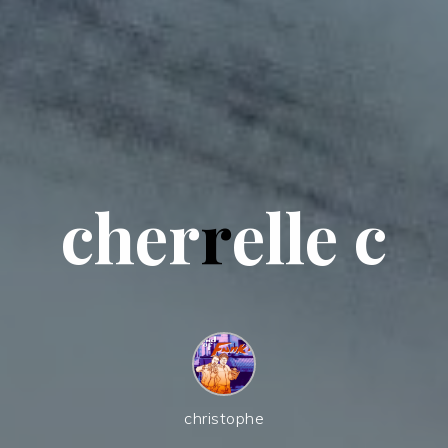
c
h
e
r
r
e
l
l
e
c
christophe