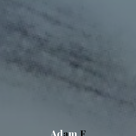
A
d
a
m
F