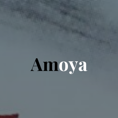
A
m
o
y
a