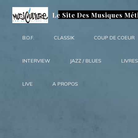
Aller
au
Le Site Des Musiques Mét
contenu
B.O.F.
CLASSIK
COUP DE COEUR
INTERVIEW
JAZZ / BLUES
LIVRES
LIVE
A PROPOS