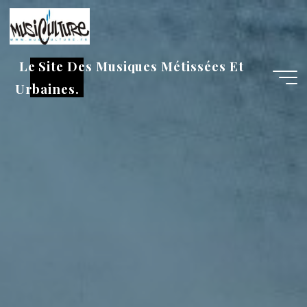
Aller
au
contenu
Le Site Des Musiques Métissées Et
Urbaines.