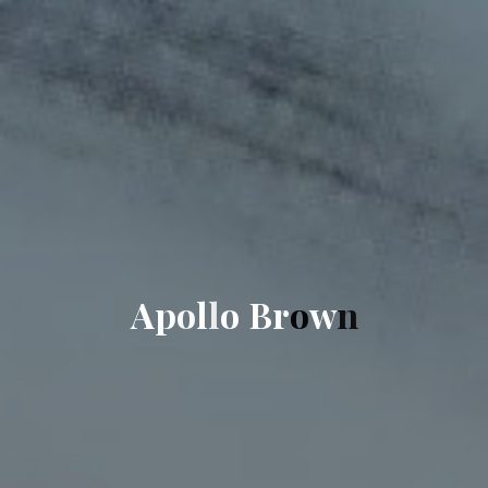
A
p
o
l
l
o
B
r
o
w
n