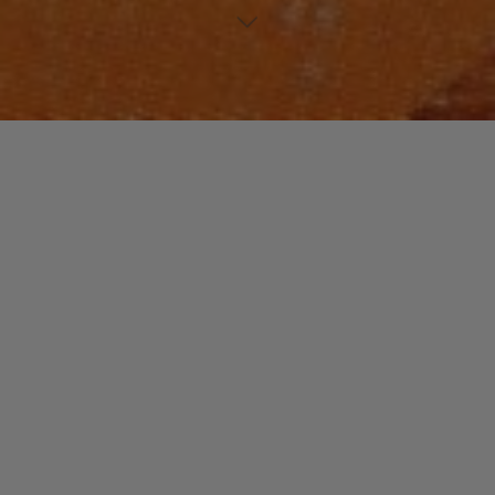
HIP-HOP
Laisser un commentaire
ODDISEE
christophe
17 décembre 2016
Oddisee, rapper de Brooklyn, est bien parti pour être
une figure marquante des années 2010.
"ODDISEE"
Read more