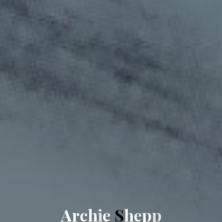
A
r
c
h
i
e
S
h
e
p
p