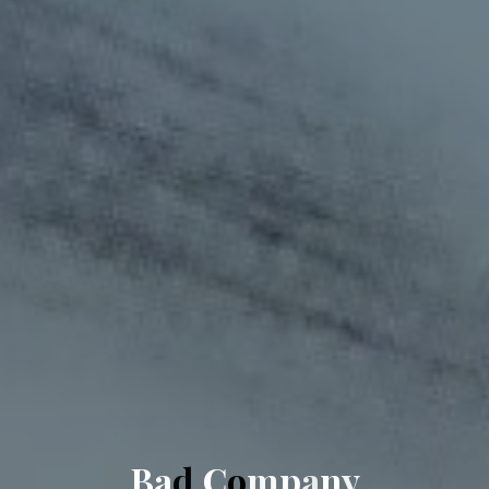
B
a
d
C
o
m
p
a
n
y