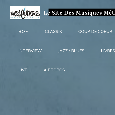
Aller
au
Le Site Des Musiques Mét
contenu
B.O.F.
CLASSIK
COUP DE COEUR
INTERVIEW
JAZZ / BLUES
LIVRES
LIVE
A PROPOS