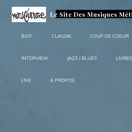
Aller
au
Le Site Des Musiques Mét
contenu
B.O.F.
CLASSIK
COUP DE COEUR
INTERVIEW
JAZZ / BLUES
LIVRES
LIVE
A PROPOS