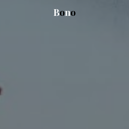
B
o
n
o