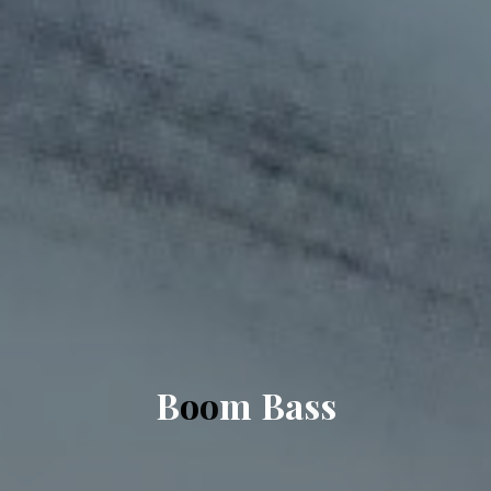
B
o
o
m
B
a
s
s