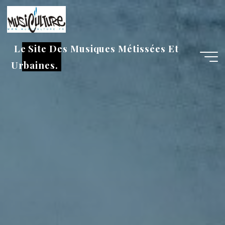
Aller
au
contenu
Le Site Des Musiques Métissées Et
Urbaines.