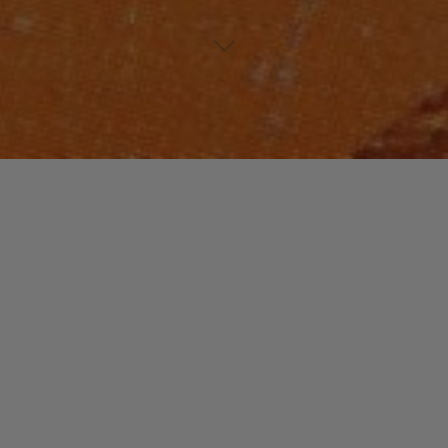
JAZZ / BLUES
Laisser un commentaire
David Sanborn
christophe
14 janvier 2016
Saxophoniste, compositeur et arrangeur, cet
artiste a quelques « grammy » à son actif.