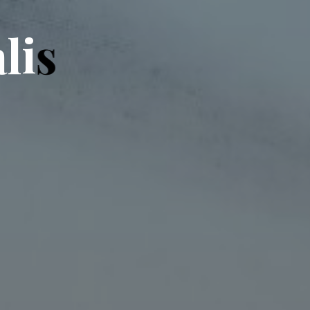
a
l
i
s