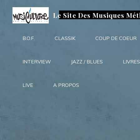
Aller
au
Le Site Des Musiques Mét
contenu
B.O.F.
CLASSIK
COUP DE COEUR
INTERVIEW
JAZZ / BLUES
LIVRES
LIVE
A PROPOS