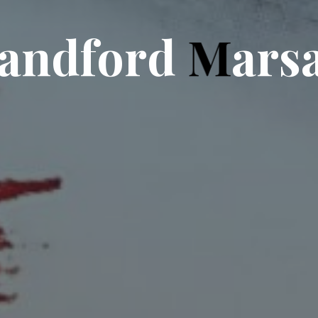
a
n
d
f
o
r
d
M
a
r
s