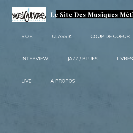
Aller
au
Le Site Des Musiques Mét
contenu
B.O.F.
CLASSIK
COUP DE COEUR
INTERVIEW
JAZZ / BLUES
LIVRES
LIVE
A PROPOS