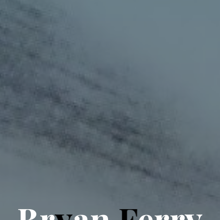
B
r
y
a
n
F
e
r
r
y