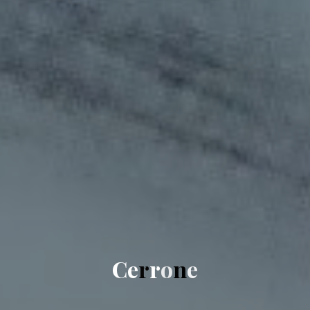
C
e
r
r
o
n
e