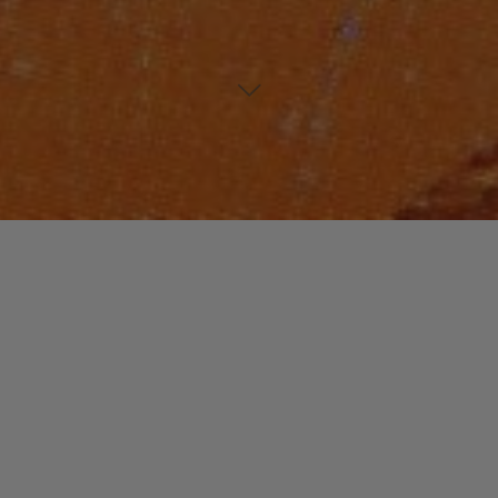
FUNK / SOUL / R&B
Laisser un commentaire
Paul « Billy Paul »
Williams
christophe
26 avril 2016