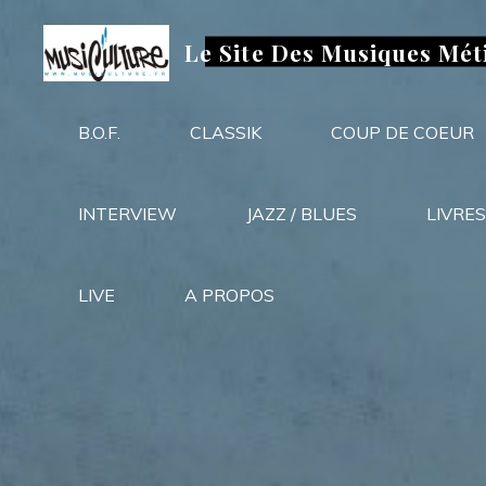
Aller
au
Le Site Des Musiques Mét
contenu
B.O.F.
CLASSIK
COUP DE COEUR
INTERVIEW
JAZZ / BLUES
LIVRES
LIVE
A PROPOS