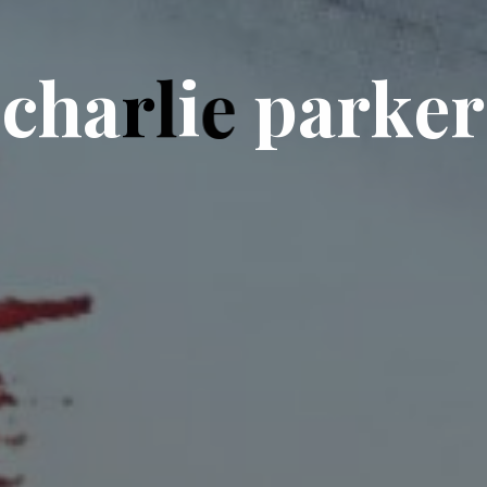
c
h
a
r
l
i
e
p
a
r
k
e
r