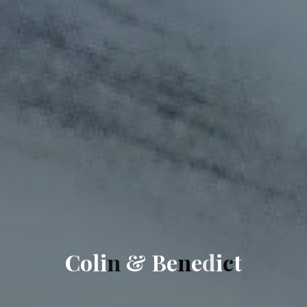
C
o
l
i
n
&
B
e
n
e
d
i
c
t