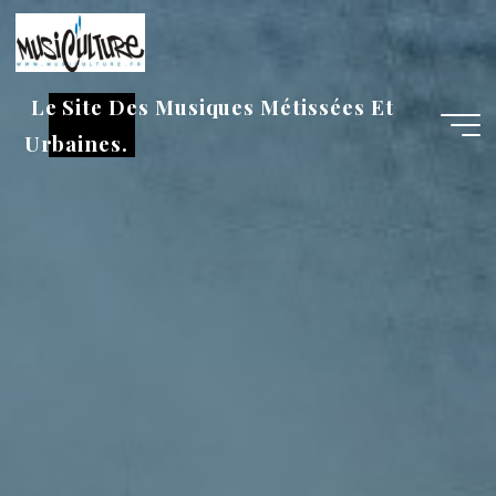
Aller
au
contenu
Le Site Des Musiques Métissées Et
Urbaines.