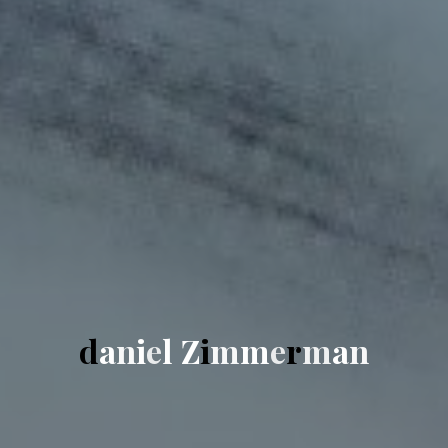
d
a
n
i
e
l
Z
i
m
m
e
r
m
a
n