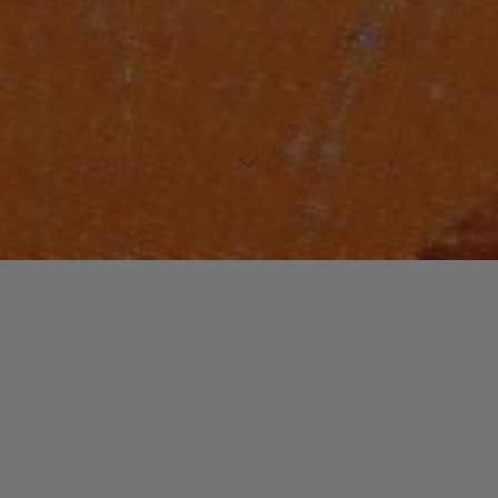
Laisser un commentaire
FUNK / SOUL / R&B
Fred WESLEY
christophe
15 mars 2018