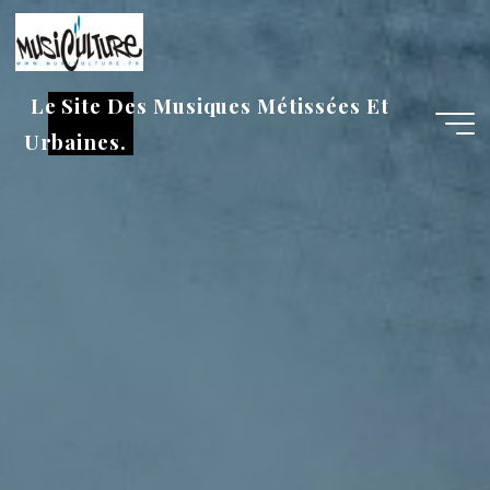
Aller
au
contenu
Le Site Des Musiques Métissées Et
Urbaines.