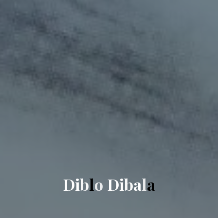
D
i
b
l
o
D
i
b
a
l
a