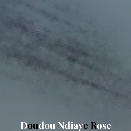
D
o
u
d
o
u
N
d
i
a
y
e
R
o
s
e