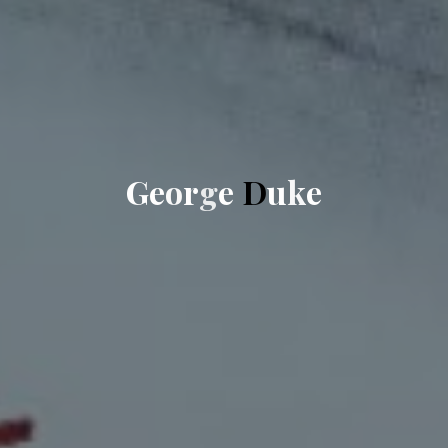
G
e
o
r
g
e
D
u
k
e