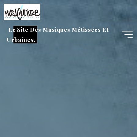
Aller
au
contenu
Le Site Des Musiques Métissées Et
Urbaines.