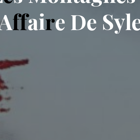
A
f
f
a
i
r
e
D
e
S
y
l