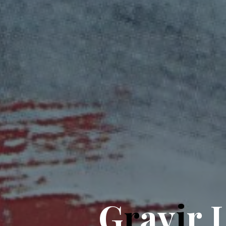
G
r
a
v
i
r