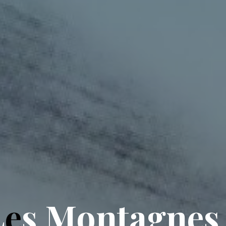
L
e
s
M
o
n
t
a
g
n
e
s