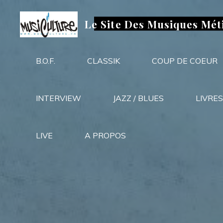
Aller
au
Le Site Des Musiques Mét
contenu
B.O.F.
CLASSIK
COUP DE COEUR
INTERVIEW
JAZZ / BLUES
LIVRES
LIVE
A PROPOS