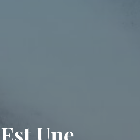
E
s
t
U
n
e