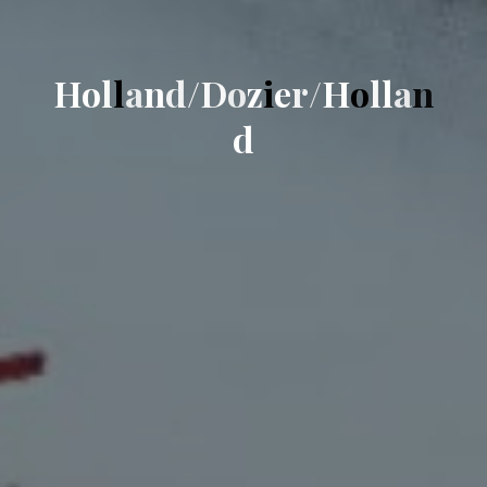
H
o
l
l
a
n
d
/
D
o
z
i
e
r
/
H
o
l
l
a
n
d