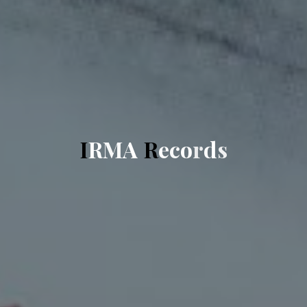
I
R
M
A
R
e
c
o
r
d
s