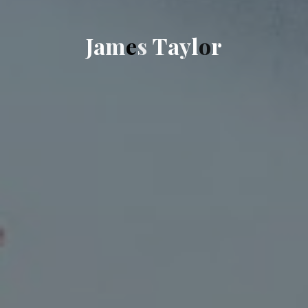
J
a
m
e
s
T
a
y
l
o
r