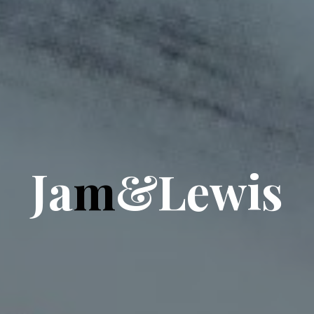
J
a
m
&
L
e
w
i
s