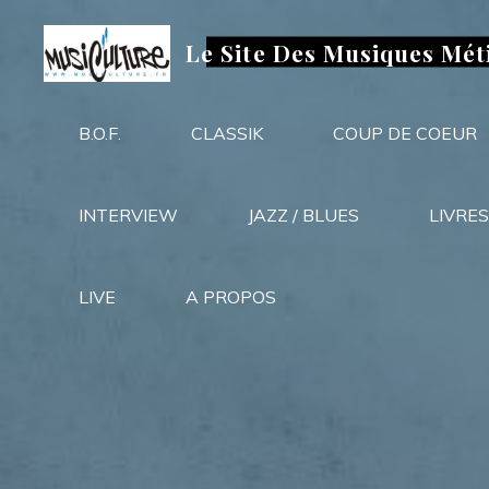
Aller
au
Le Site Des Musiques Mét
contenu
B.O.F.
CLASSIK
COUP DE COEUR
INTERVIEW
JAZZ / BLUES
LIVRES
LIVE
A PROPOS