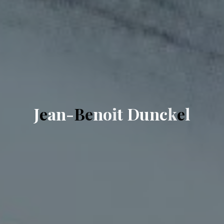
J
e
a
n
-
B
e
n
o
i
t
D
u
n
c
k
e
l