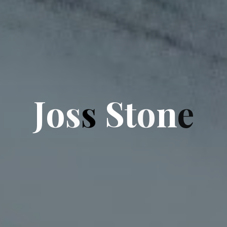
J
o
s
s
S
t
o
n
e