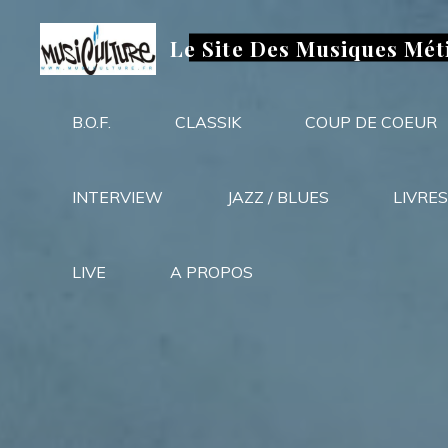
Aller
au
Le Site Des Musiques Mét
contenu
B.O.F.
CLASSIK
COUP DE COEUR
INTERVIEW
JAZZ / BLUES
LIVRES
LIVE
A PROPOS