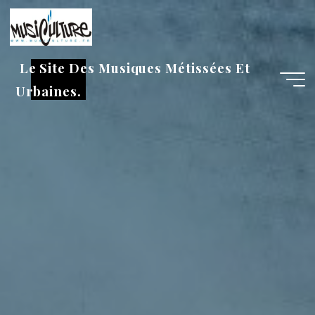
Aller
au
contenu
Le Site Des Musiques Métissées Et
Urbaines.