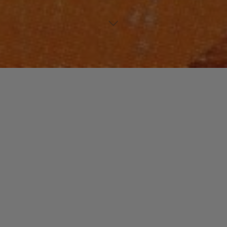
ELECTRONIC WORLD
Laisser un commentaire
ELECTRO
christophe
5 mars 2016
Au début des années 1980, le terme « electro » est
parfois utilisé pour désigner un funk très electronique
mais ce n’est pas un genre à part …
"ELECTRO"
Read more