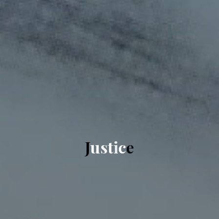
J
u
s
t
i
c
e