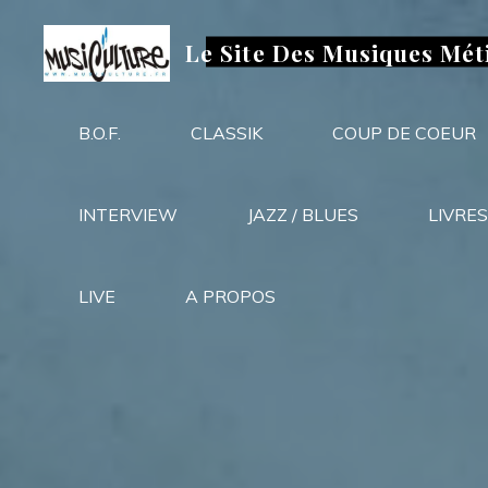
Aller
au
Le Site Des Musiques Mét
contenu
B.O.F.
CLASSIK
COUP DE COEUR
INTERVIEW
JAZZ / BLUES
LIVRES
LIVE
A PROPOS