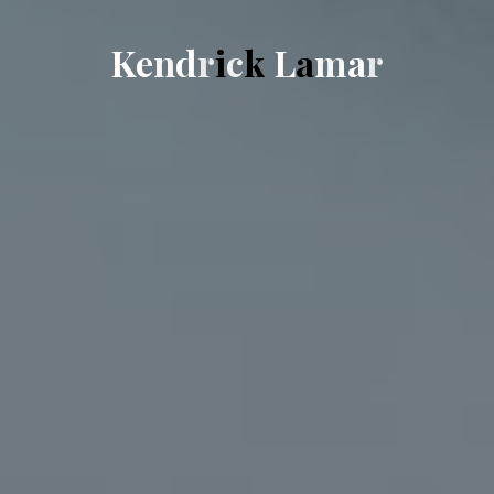
K
e
n
d
r
i
c
k
L
a
m
a
r