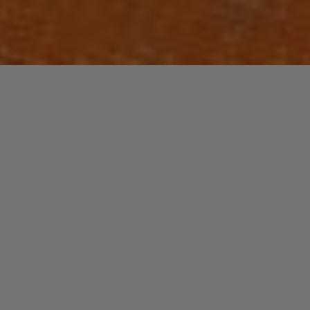
Laisser un commentaire
FUNK / SOUL / R&B
THUNDERCAT
christophe
5 décembre 2025