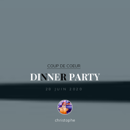
COUP DE COEUR
D
I
N
N
E
R
P
A
R
T
Y
28 JUIN 2020
christophe