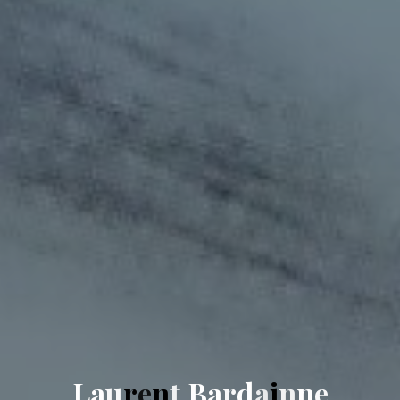
L
a
u
r
e
n
t
B
a
r
d
a
i
n
n
e